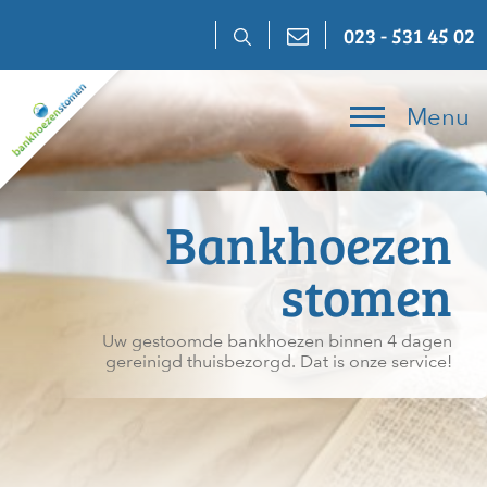
Skip
023 - 531 45 02
to
content
Menu
Bankhoezen
stomen
Uw gestoomde bankhoezen binnen 4 dagen
gereinigd thuisbezorgd. Dat is onze service!