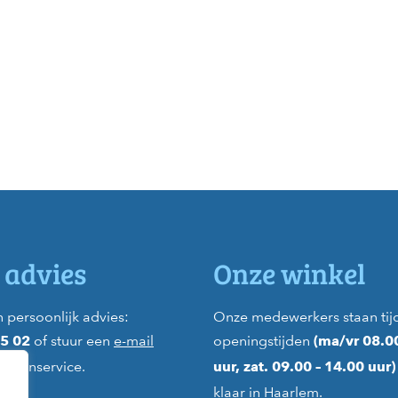
 advies
Onze winkel
 persoonlijk advies:
Onze medewerkers staan tij
of stuur een
e-mail
openingstijden
45 02
(ma/vr 08.0
lantenservice.
uur, zat. 09.00 – 14.00 uur
klaar in
Haarlem
.