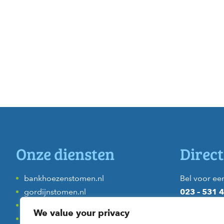
Onze diensten
Direct
bankhoezenstomen.nl
Bel voor een
gordijnstomen.nl
023 – 531 
dekbeddenstomen.nl
naar onze k
We value your privacy
donsjassenstomen.nl