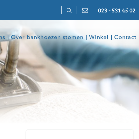
023 - 531 45 02
ns
Over bankhoezen stomen
Winkel
Contact