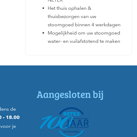
Het thuis ophalen &
thuisbezorgen van uw
stoomgoed binnen 4 werkdagen
Mogelijkheid om uw stoomgoed
water- en vuilafstotend te maken
Aangesloten bij
dens de
0 – 18.00
voor je
)